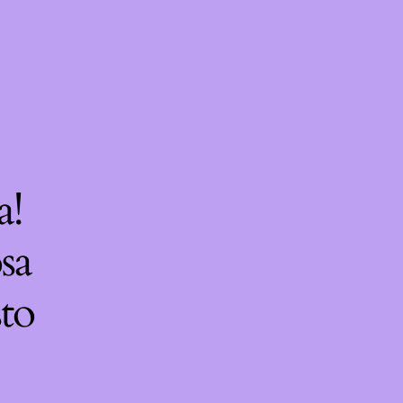
a!
sa
sto