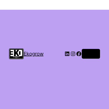
Ekogrow
Accedi