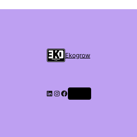
Ekogrow
Accedi