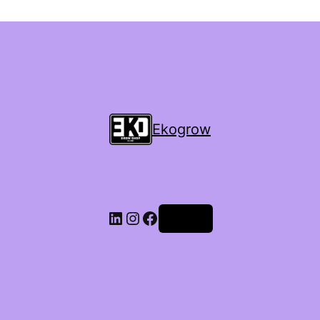
Ekogrow
Accedi