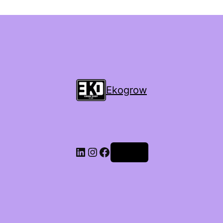
Ekogrow
Accedi