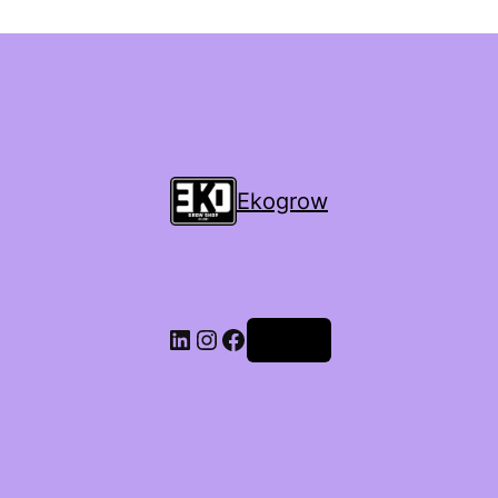
Ekogrow
Accedi