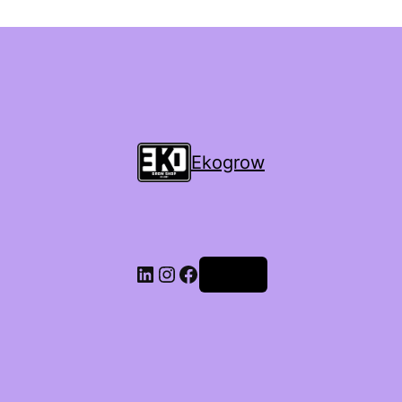
Ekogrow
Accedi