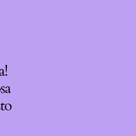
a!
sa
sto