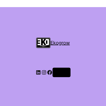
Ekogrow
Accedi