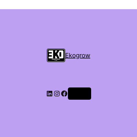
Ekogrow
Accedi