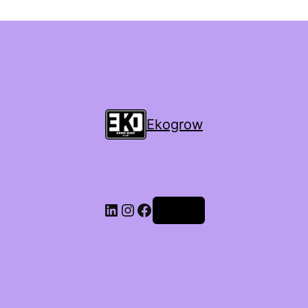
Ekogrow
Accedi