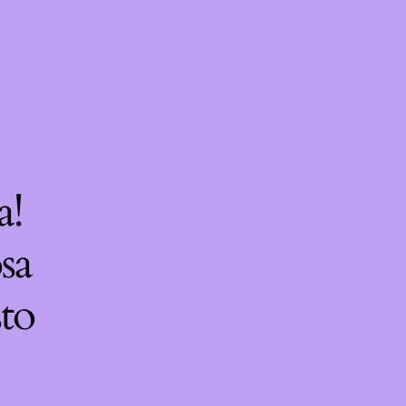
a!
sa
sto