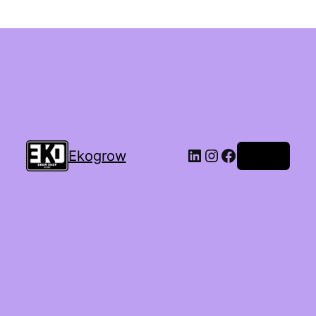
Ekogrow
Accedi