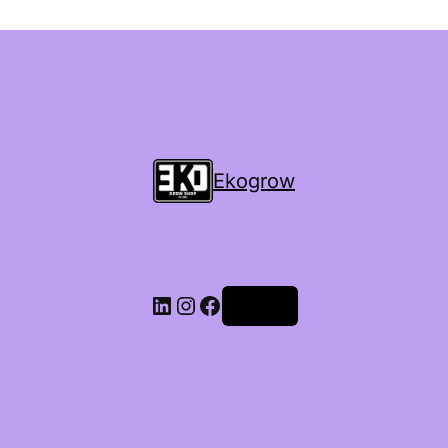
Ekogrow
Accedi