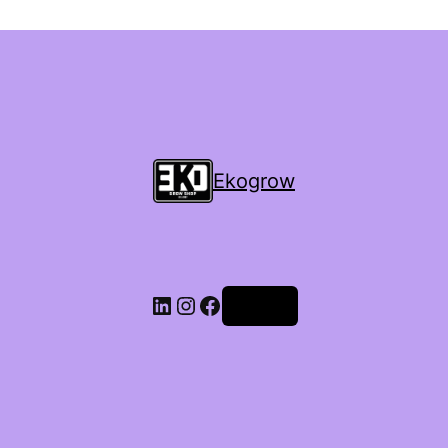
Ekogrow
Accedi