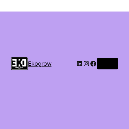
Ekogrow
Accedi