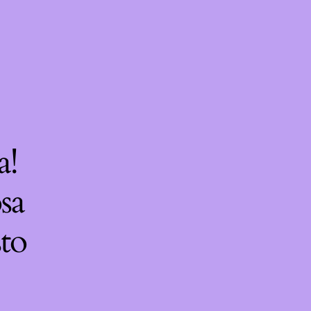
a!
sa
sto