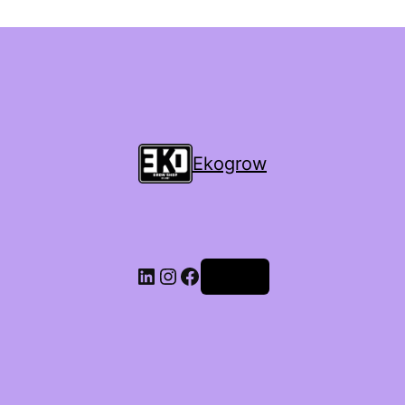
Ekogrow
Accedi