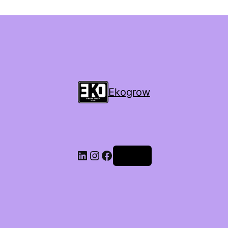
Ekogrow
Accedi