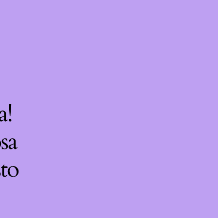
a!
sa
sto