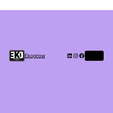
Ekogrow
Accedi