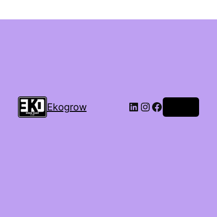
Ekogrow
Accedi