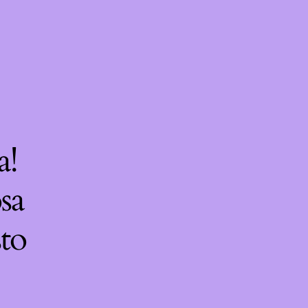
a!
sa
sto