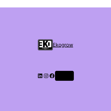
Ekogrow
Accedi