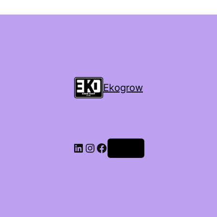
Ekogrow
Accedi