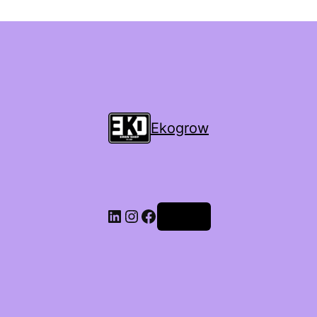
Ekogrow
Accedi