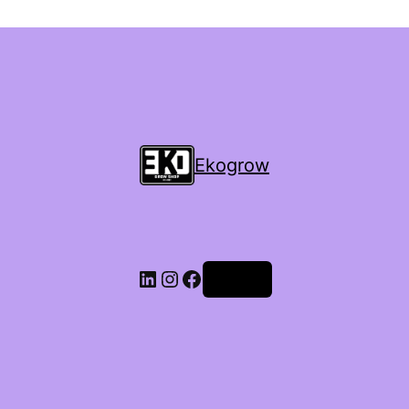
Ekogrow
Accedi