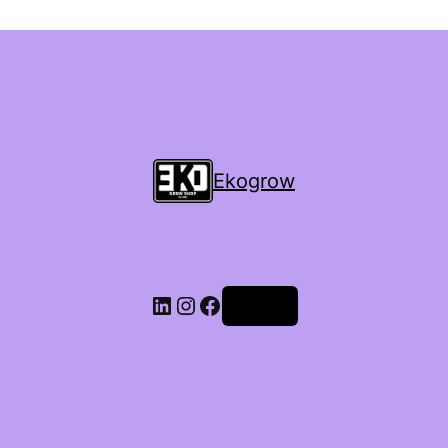
Ekogrow
Accedi