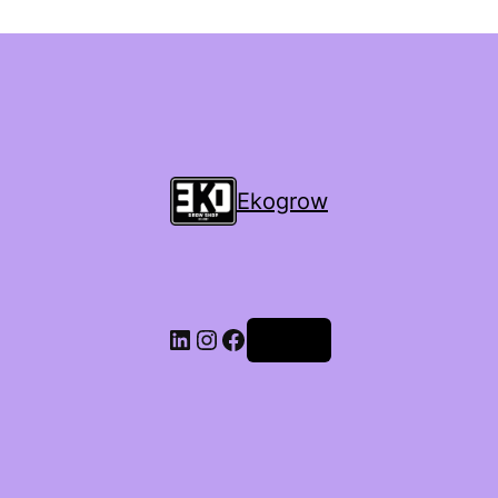
Ekogrow
Accedi