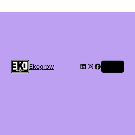
Ekogrow
Accedi