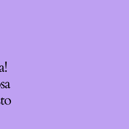
a!
sa
sto