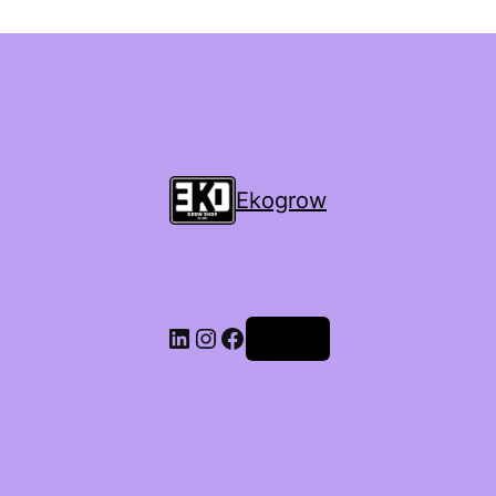
Ekogrow
Accedi