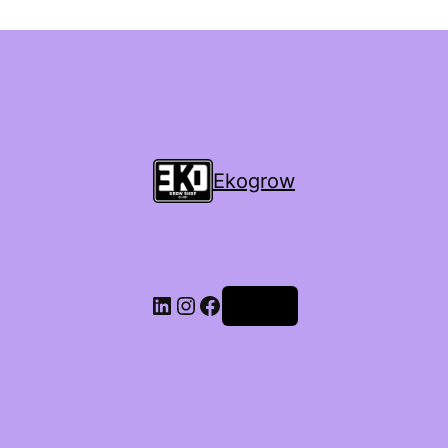
Ekogrow
Accedi