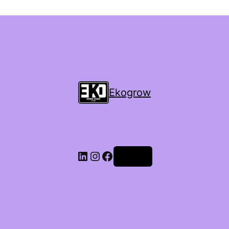
Ekogrow
Accedi