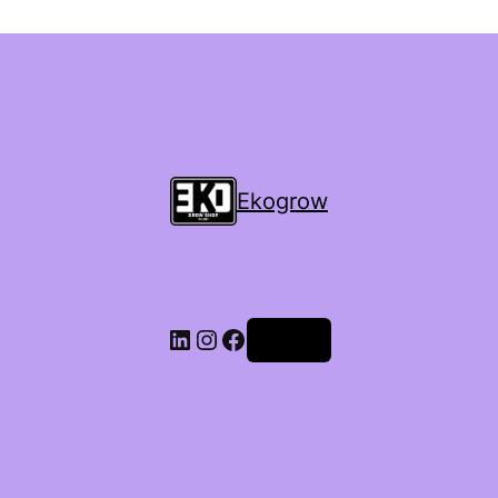
Ekogrow
Accedi