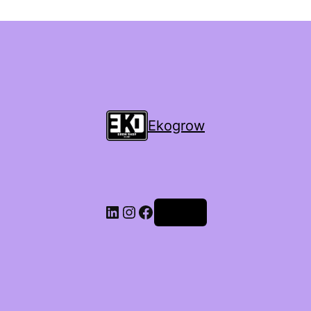
Ekogrow
Accedi