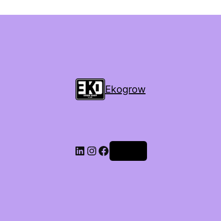
Ekogrow
Accedi