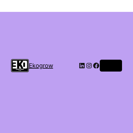
Ekogrow
Accedi