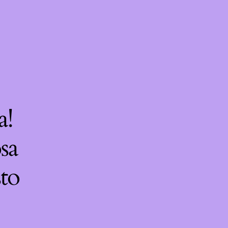
a!
sa
sto