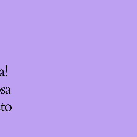
a!
sa
sto