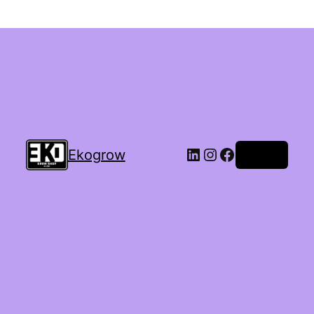
Ekogrow
Accedi