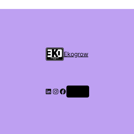
Ekogrow
Accedi