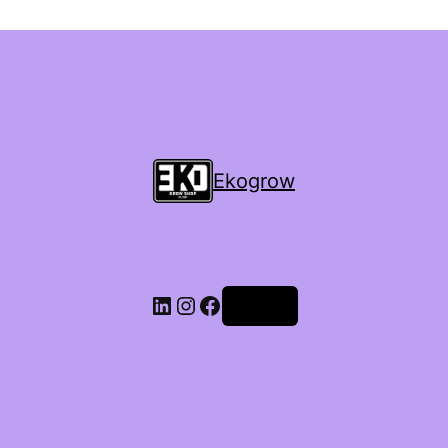
Ekogrow
Accedi