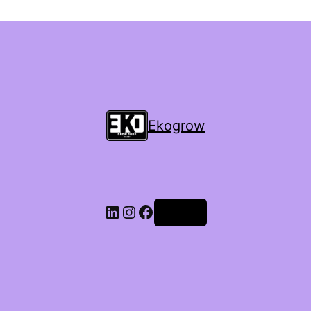
Ekogrow
Accedi