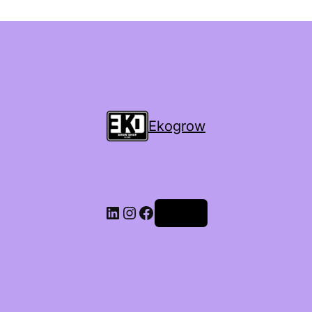
Ekogrow
Accedi