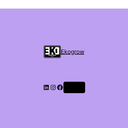
Ekogrow
Accedi