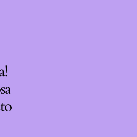
a!
sa
sto