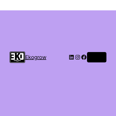
Ekogrow
Accedi