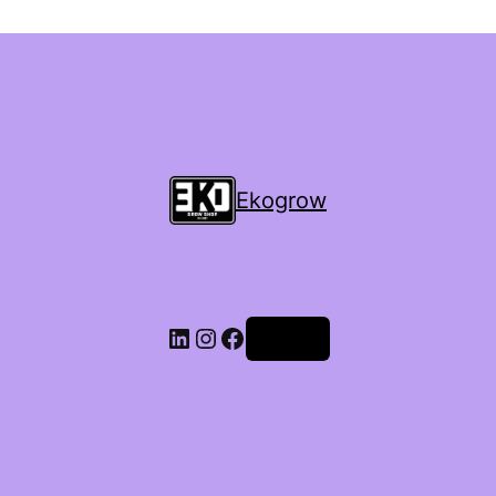
Ekogrow
Accedi