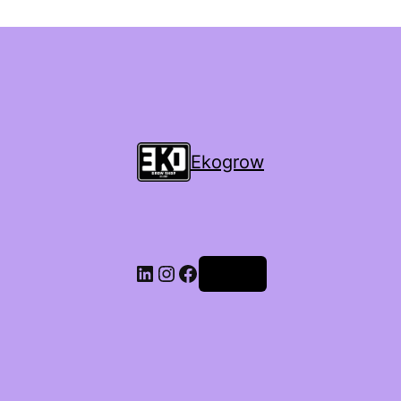
Ekogrow
Accedi