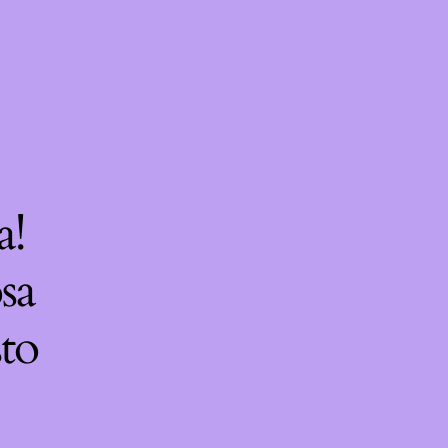
a!
sa
sto