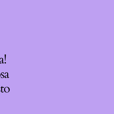
a!
sa
sto