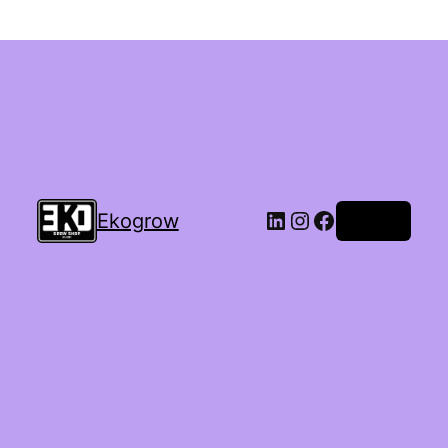
Ekogrow
Accedi