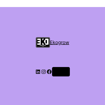
Ekogrow
Accedi