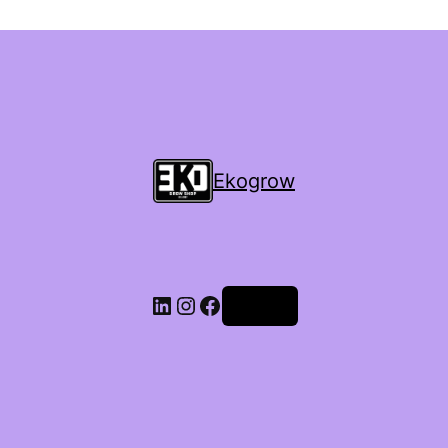
Ekogrow
Accedi