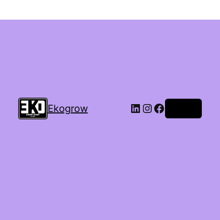
Ekogrow
Accedi