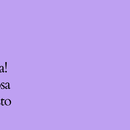
a!
sa
sto