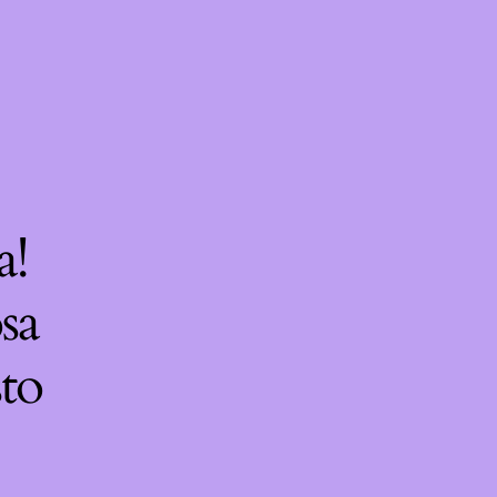
a!
sa
sto