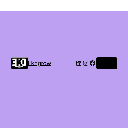
Ekogrow
Accedi