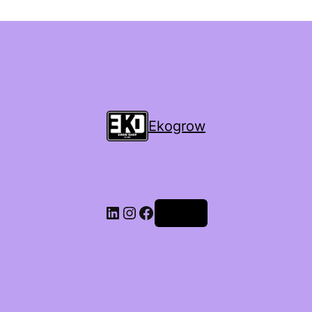
Ekogrow
Accedi