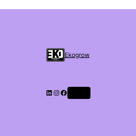
Ekogrow
Accedi