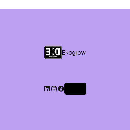
Ekogrow
Accedi